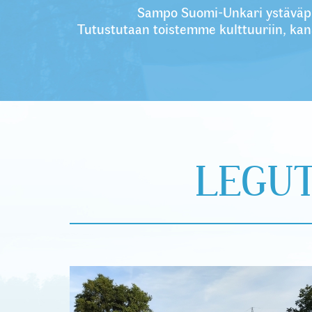
Sampo Suomi-Unkari ystäväpii
​Tutustutaan toistemme kulttuuriin, kan
LEGU