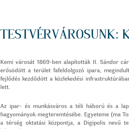
TESTVÉRVÁROSUNK: 
​Kemi városát 1869-ben alapították II. Sándor cá
erősödött a terület fafeldolgozó ipara, megindul
fejlődés kezdődött a közlekedési infrastruktúráb
lett.
Az ipar- és munkásváros a téli háború és a lapp
hagyományok megteremtésébe. Egyeteme (ma Tor
a térség oktatási központja, a Digipolis nevű t