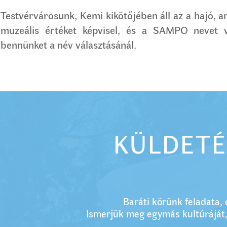
Testvérvárosunk, Kemi kikötőjében áll az a hajó, 
muzeális értéket képvisel, és a SAMPO nevet vi
bennünket a név választásánál.
KÜLDETÉ
Baráti körünk feladata,
Ismerjük meg egymás kultúráját,